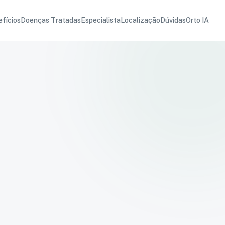
fícios
Doenças Tratadas
Especialista
Localização
Dúvidas
Orto IA