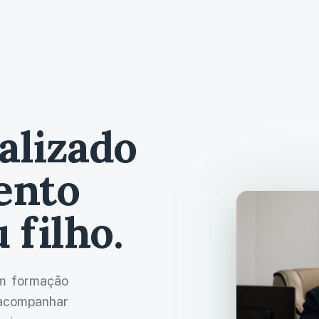
alizado
ento
 filho.
om formação
 acompanhar