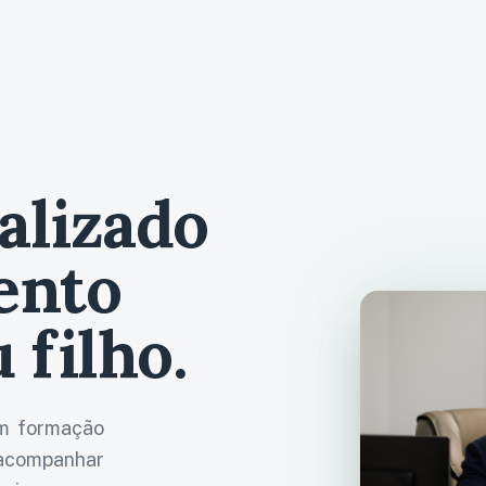
alizado
ento
 filho.
om formação
 acompanhar