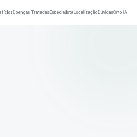
fícios
Doenças Tratadas
Especialista
Localização
Dúvidas
Orto IA